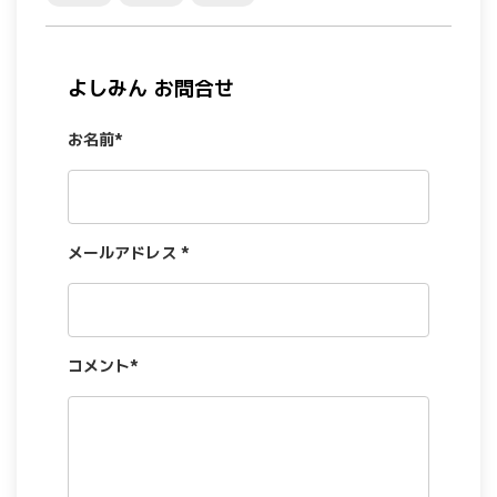
リスティング広告運用代行
ECサイト構築・代行
よしみん お問合せ
SEO対策
お名前*
動画制作・動画編集
営業代行
システム・アプリ開発
メールアドレス *
翻訳
事務代行
コメント*
その他